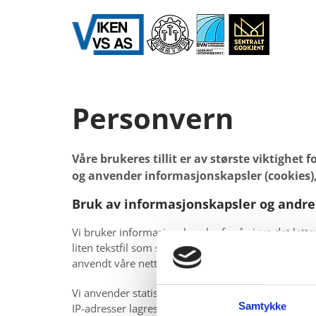
Personvern
Våre brukeres tillit er av største viktighet 
og anvender informasjonskapsler (cookies),
Bruk av informasjonskapsler og andr
Vi bruker informasjonskapsler for å gjøre det lett
liten tekstfil som sendes fra vår webserver og la
anvendt våre nettsider, og om hvilken nettleser de
Vi anvender statistikk om brukere og trafikk/trafi
Samtykke
IP-adresser lagres ikke i vår database der vi lagr