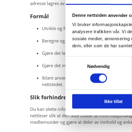
adresse lagres av sikkerhetsmessige årsaker bare i d
Formål
Denne nettsiden anvender c
Vi bruker informasjonskapsler
Utvikle og forbedre nettstedet gjennom å f
analysere trafikken vår. Vi 
sosiale medier, annonsering 
Beregne og rapportere brukerantall og trafi
dem, eller som de har samlet
Gjøre det lettere for deg å navigere på netts
Samtykkevalg
Gjøre det mulig for systemet å kjenne igjen 
Nødvendig
Iblant anvender vi tredjepartsinformasjonska
nettstedet.
Slik forhindrer du at informasjonskaps
Ikke tillat
Du kan slette informasjonskapsler fra din harddisk 
nettleser slik at den ikke tillater at informasjonska
medlemssider og gjøre at deler av innhold og enkelt