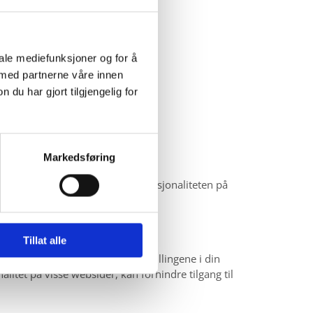
iale mediefunksjoner og for å
 med partnerne våre innen
u har gjort tilgjengelig for
Markedsføring
kmålinger, og for å forbedre funksjonaliteten på
Tillat alle
svinner. Du kan også endre innstillingene i din
nalitet på visse websider, kan forhindre tilgang til