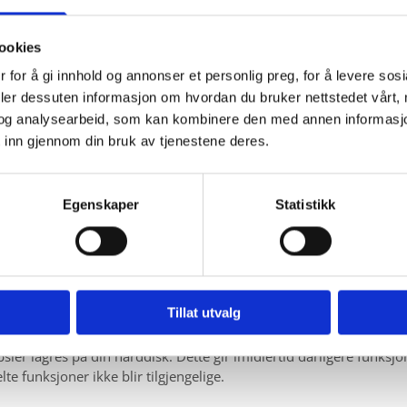
e tilfeller du selv aktivt registrerer deg på nettstedet.
ookies
 for å gi innhold og annonser et personlig preg, for å levere sos
orstå hvordan det anvendes.
deler dessuten informasjon om hvordan du bruker nettstedet vårt,
og analysearbeid, som kan kombinere den med annen informasjon d
kk.
 inn gjennom din bruk av tjenestene deres.
tedet.
faste brukere for å kunne tilpasse tjenestene.
Egenskaper
Statistikk
psler fra andre firma for å gjøre markedsundersøkelser og trafik
ler lagres
Tillat utvalg
når som helst, men dette gjør at dine personlige innstillinger for
psler lagres på din harddisk. Dette gir imidlertid dårligere funksjo
e funksjoner ikke blir tilgjengelige.