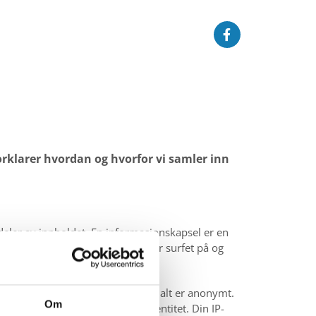
 forklarer hvordan og hvorfor vi samler inn
 deler av innholdet. En informasjonskapsel er en
inger om hvordan våre brukere har surfet på og
n form for personlig informasjon, alt er anonymt.
Om
 aldri kobles sammen med din identitet. Din IP-